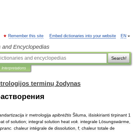
Remember this site
Embed dictionaries into your website
EN
s and Encyclopedias
Search!
Interpretations
trologijos terminų žodynas
растворения
andartizacija
ir
metrologija
apibrėžtis
Šiluma
,
išsiskirianti
tirpinant
1
at
of
solution
;
integral
solution
heat
vok
.
integrale
Lösungswärme
,
pranc
.
chaleur
intégrale
de
dissolution
,
f
;
chaleur
totale
de