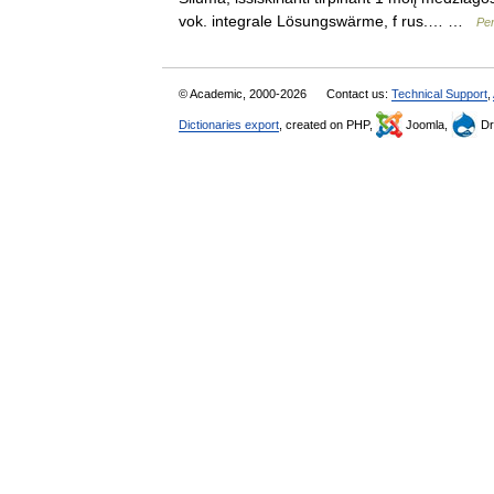
vok. integrale Lösungswärme, f rus.… …
Pen
© Academic, 2000-2026
Contact us:
Technical Support
,
Dictionaries export
, created on PHP,
Joomla,
Dr