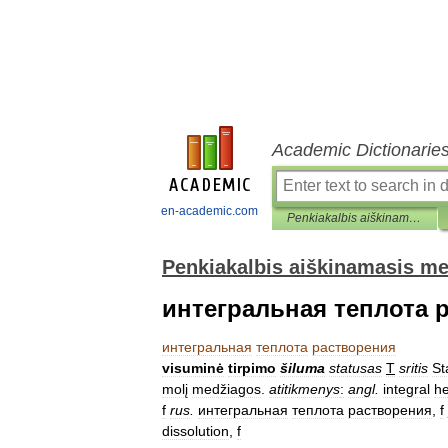
Academic Dictionarie
en-academic.com
Penkiakalbis aiškinamasis metrologijos terminų žodynas
Penkiakalbis aiškinamasis me
интегральная теплота 
интегральная
теплота
растворения
visuminė
tirpimo
šiluma
statusas
T
sritis
St
molį
medžiagos
.
atitikmenys
:
angl
.
integral
he
f
rus
.
интегральная
теплота
растворения
,
f
dissolution
,
f