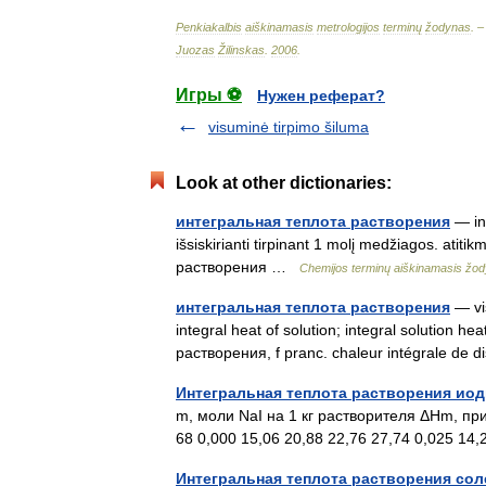
Penkiakalbis
aiškinamasis
metrologijos
terminų
žodynas
. 
Juozas
Žilinskas
.
2006
.
Игры ⚽
Нужен реферат?
visuminė tirpimo šiluma
Look at other dictionaries:
интегральная теплота растворения
— int
išsiskirianti tirpinant 1 molį medžiagos. atit
растворения …
Chemijos terminų aiškinamasis žo
интегральная теплота растворения
— vis
integral heat of solution; integral solution 
растворения, f pranc. chaleur intégrale de 
Интегральная теплота растворения иод
m, моли NaI на 1 кг растворителя ΔHm, пр
68 0,000 15,06 20,88 22,76 27,74 0,025 1
Интегральная теплота растворения сол