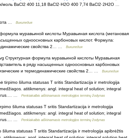
ж/моль BaCl2 400 11,18 BaCl2·H2O 400 7,74 BaCl2·2H2O …
лота …
Википедия
 формула муравьиной кислоты Муравьиная кислота (метановая
насыщенных одноосновных карбоновых кислот. Формула:
одинамические свойства 2… …
Википедия
svg Структурная формула муравьиной кислоты Муравьиная
едставитель в ряду насыщенных одноосновных карбоновых
изические и термодинамические свойства 2… …
Википедия
tirpimo šiluma statusas T sritis Standartizacija ir metrologija
į medžiagos. atitikmenys: angl. integral heat of solution; integral
, f rus.… …
Penkiakalbis aiškinamasis metrologijos terminų žodynas
pimo šiluma statusas T sritis Standartizacija ir metrologija
į medžiagos. atitikmenys: angl. integral heat of solution; integral
, f rus.… …
Penkiakalbis aiškinamasis metrologijos terminų žodynas
šiluma statusas T sritis Standartizacija ir metrologija apibrėžtis
. atitikmenys: angl. integral heat of solution; integral solution heat