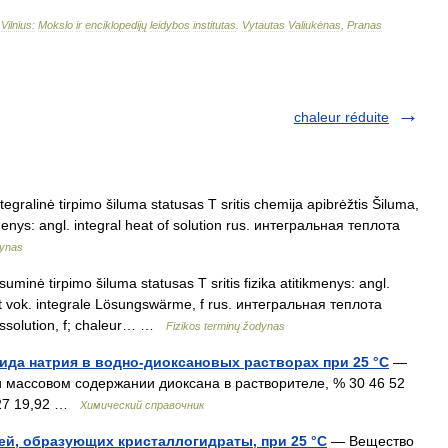
–
Vilnius:
Mokslo
ir
enciklopedijų
leidybos
institutas
.
Vytautas
Valiukėnas
,
Pranas
chaleur réduite
egralinė tirpimo šiluma statusas T sritis chemija apibrėžtis Šiluma,
ikmenys: angl. integral heat of solution rus. интегральная теплота
dynas
uminė tirpimo šiluma statusas T sritis fizika atitikmenys: angl.
heat vok. integrale Lösungswärme, f rus. интегральная теплота
dissolution, f; chaleur… …
Fizikos terminų žodynas
ида натрия в водно-диоксановых растворах при 25 °С
—
и массовом содержании диоксана в растворителе, % 30 46 52
4,27 19,92 …
Химический справочник
ей, образующих кристаллогидраты, при 25 °С
— Вещество