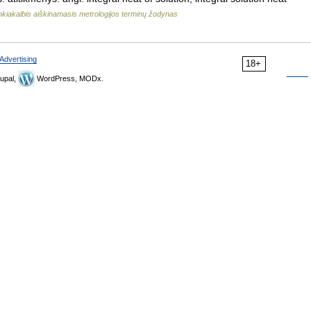
kiakalbis aiškinamasis metrologijos terminų žodynas
Advertising
18+
upal,
WordPress, MODx.