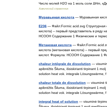
Число молей H2O на 1 моль соли ΔHm, кД
Химический справочник
Муравьиная кислота
— Муравьиная кис
Е236
— Файл:Formic acid.svg Структурная
кислота) – первый представитель в ряду 
HCOOH Содержание 1 Физические и терм
Метановая кислота
— Файл:Formic acid.
кислота (метановая кислота) – первый пр
кислот. Формула: HCOOH Содержание 1 Ф
chaleur intégrale de dissolution
— visuminė 
apibrėžtis Šiluma, išsiskirianti tirpinant 1 mol
solution heat vok. integrale Lösungswärme
chaleur totale de dissolution
— visuminė tir
apibrėžtis Šiluma, išsiskirianti tirpinant 1 mol
solution heat vok. integrale Lösungswärme
integral heat of solution
— visuminė tirpimo 
Šiluma, išsiskirianti tirpinant 1 molį medžiagos